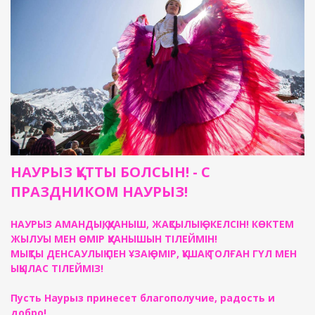
НАУРЫЗ ҚҰТТЫ БОЛСЫН! - С
ПРАЗДНИКОМ НАУРЫЗ!
НАУРЫЗ АМАНДЫҚ, ҚУАНЫШ, ЖАҚСЫЛЫҚ ӘКЕЛСІН! КӨКТЕМ
ЖЫЛУЫ МЕН ӨМІР ҚУАНЫШЫН ТІЛЕЙМІН!
МЫҚТЫ ДЕНСАУЛЫҚ ПЕН ҰЗАҚ ӨМІР, ҚҰШАҚ ТОЛҒАН ГҮЛ МЕН
ЫҚЫЛАС ТІЛЕЙМІЗ!
Пусть Наурыз принесет благополучие, радость и
добро!